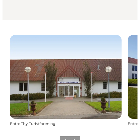
Foto
:
Thy Turistforening
Foto
: