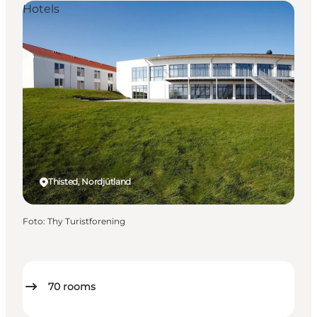
Hotels
Thisted, Nordjütland
Foto
:
Thy Turistforening
70
rooms