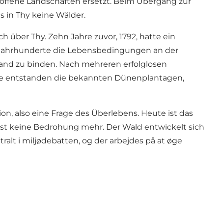
offene Landschaften ersetzt. Beim Übergang zur
s in Thy keine Wälder.
ch über Thy. Zehn Jahre zuvor, 1792, hatte ein
Jahrhunderte die Lebensbedingungen an der
and zu binden. Nach mehreren erfolglosen
nte entstanden die bekannten Dünenplantagen,
n, also eine Frage des Überlebens. Heute ist das
ist keine Bedrohung mehr. Der Wald entwickelt sich
ralt i miljødebatten, og der arbejdes på at øge