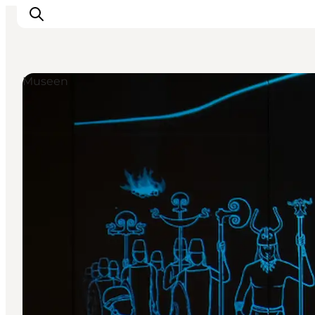
Museen
Urlaubsorte
Inspiration
Events
Unterkunft
Mach deine Urlaubsplanung