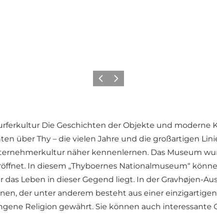
Zurück
Weiter
ur Surferkultur Die Geschichten der Objekte und moder
n über Thy – die vielen Jahre und die großartigen Lini
nternehmerkultur näher kennenlernen. Das Museum wurd
röffnet. In diesem „Thyboernes Nationalmuseum“ könne
as Leben in dieser Gegend liegt. In der Gravhøjen-Auss
ernen, der unter anderem besteht aus einer einzigarti
angene Religion gewährt. Sie können auch interessante 