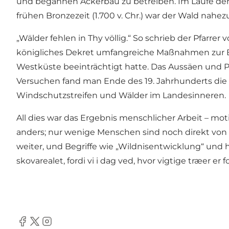
und begannen Ackerbau zu betreiben. Im Laufe der
frühen Bronzezeit (1.700 v. Chr.) war der Wald nahe
„Wälder fehlen in Thy völlig.“ So schrieb der Pfarre
königliches Dekret umfangreiche Maßnahmen zur 
Westküste beeinträchtigt hatte. Das Aussäen und 
Versuchen fand man Ende des 19. Jahrhunderts die
Windschutzstreifen und Wälder im Landesinneren.
All dies war das Ergebnis menschlicher Arbeit – mo
anders; nur wenige Menschen sind noch direkt von 
weiter, und Begriffe wie „Wildnisentwicklung“ und he
skovarealet, fordi vi i dag ved, hvor vigtige træer er
Facebook
Twitter
Instagram