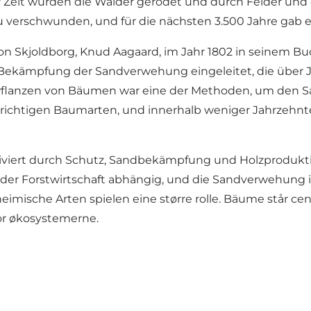
 Zeit wurden die Wälder gerodet und durch Felder und 
zu verschwunden, und für die nächsten 3.500 Jahre gab e
r von Skjoldborg, Knud Aagaard, im Jahr 1802 in seinem Bu
Bekämpfung der Sandverwehung eingeleitet, die über 
Pflanzen von Bäumen war eine der Methoden, um den S
 richtigen Baumarten, und innerhalb weniger Jahrzeh
tiviert durch Schutz, Sandbekämpfung und Holzproduktio
der Forstwirtschaft abhängig, und die Sandverwehung 
imische Arten spielen eine større rolle. Bäume står cent
 for økosystemerne.