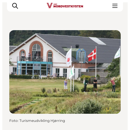
Golfplätze
Urlaubsorte
Inspiration
Events
Unterkunft
Mach deine Urlaubsplanung
Foto
:
Turismeudvikling Hjørring