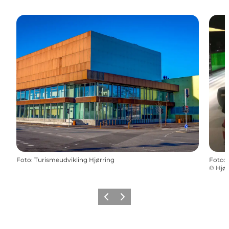
Foto
:
Turismeudvikling Hjørring
Foto
:
©
Hjør
Zurück
Weiter