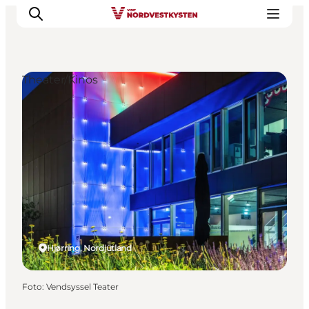
Theater/Kinos
Urlaubsorte
Inspiration
Events
Unterkunft
Mach deine Urlaubsplanung
Hjørring, Nordjütland
Foto
:
Vendsyssel Teater