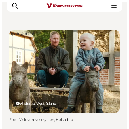
Spielplätze
Urlaubsorte
Inspiration
Events
Unterkunft
Mach deine Urlaubsplanung
Vinderup, Westjütland
Foto
:
VisitNordvestkysten, Holstebro