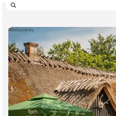
Restaurants
Urlaubsorte
Inspiration
Events
Unterkunft
Mach deine Urlaubsplanung