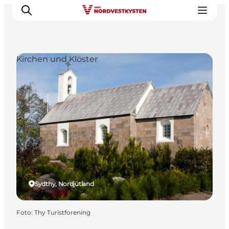
Kirchen und Klöster
Urlaubsorte
Inspiration
Events
Unterkunft
Mach deine Urlaubsplanung
Sydthy, Nordjütland
Foto
:
Thy Turistforening