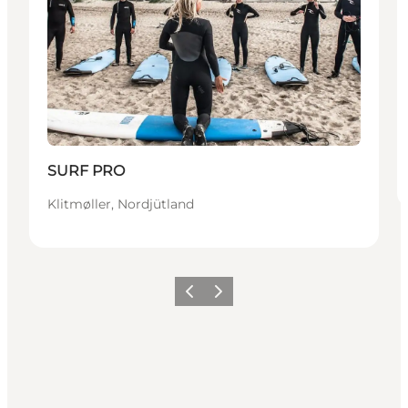
SURF PRO
Klitmøller, Nordjütland
Zurück
Weiter