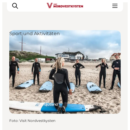
Sport und Aktivitäten
Urlaubsorte
Inspiration
Events
Unterkunft
Mach deine Urlaubsplanung
Klitmøller, Nordjütland
Foto
:
Visit Nordvestkysten