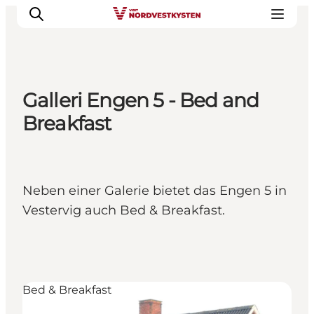
Galleri Engen 5 - Bed and
Urlaubsorte
Breakfast
Inspiration
Events
Unterkunft
Neben einer Galerie bietet das Engen 5 in
Mach deine Urlaubsplanung
Vestervig auch Bed & Breakfast.
Bed & Breakfast