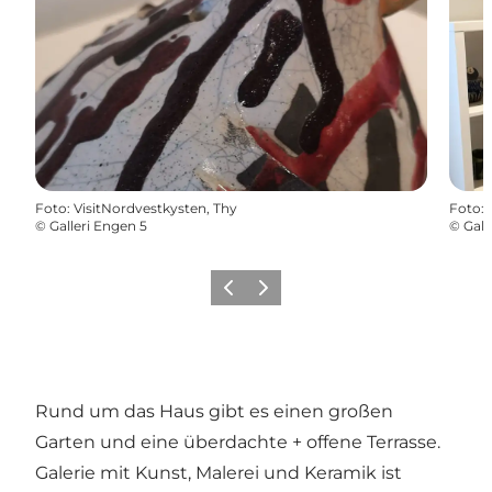
Foto
:
VisitNordvestkysten, Thy
Foto
:
©
Galleri Engen 5
©
Gall
Zurück
Weiter
Rund um das Haus gibt es einen großen
Garten und eine überdachte + offene Terrasse.
Galerie mit Kunst, Malerei und Keramik ist