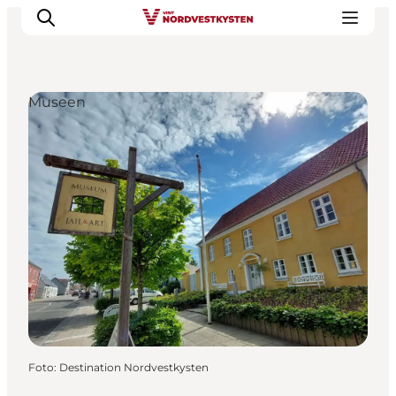
Museen
Urlaubsorte
Inspiration
Events
Unterkunft
Mach deine Urlaubsplanung
Foto
:
Destination Nordvestkysten