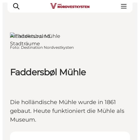
Architektur und
Stadträume
Foto
:
Destination Nordvestkysten
Urlaubsorte
Inspiration
Events
Faddersbøl Mühle
Unterkunft
Mach deine Urlaubsplanung
Die holländische Mühle wurde in 1861
gebaut. Heute funktioniert die Mühle als
Museum.