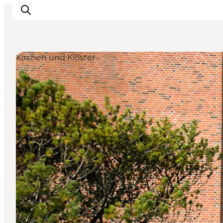
Kirchen und Klöster
Urlaubsorte
Inspiration
Events
Unterkunft
Mach deine Urlaubsplanung