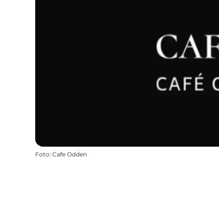
Foto
:
Cafe Odden