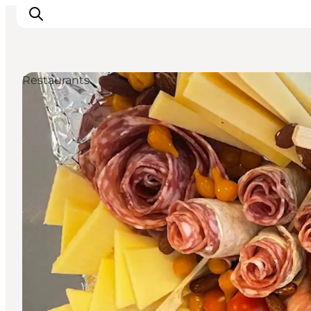
Restaurants
Urlaubsorte
Inspiration
Events
Unterkunft
Mach deine Urlaubsplanung