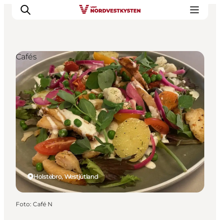
Cafés
Urlaubsorte
Inspiration
Events
Unterkunft
Mach deine Urlaubsplanung
Holstebro, Westjütland
Foto
:
Café N