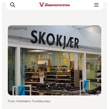
Shopping
Urlaubsorte
Inspiration
Events
Unterkunft
Mach deine Urlaubsplanung
Foto
:
Holstebro Turistbureau