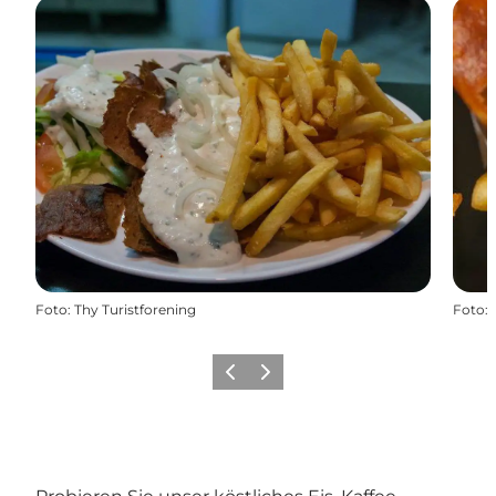
Foto
:
Thy Turistforening
Foto
:
Zurück
Weiter