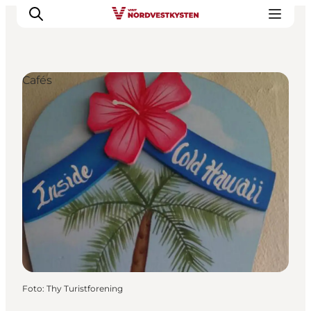
Cafés
Urlaubsorte
Inspiration
Events
Unterkunft
Mach deine Urlaubsplanung
Foto
:
Thy Turistforening