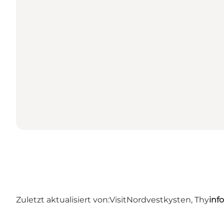
Zuletzt aktualisiert von:
VisitNordvestkysten, Thy
inf