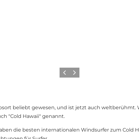
Zurück
Weiter
aubsort beliebt gewesen, und ist jetzt auch weltberühm
uch "Cold Hawaii" genannt.
haben die besten internationalen Windsurfer zum Cold
htungen für Surfer.