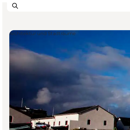
Architektur und Stadträume
Urlaubsorte
Inspiration
Events
Unterkunft
Mach deine Urlaubsplanung