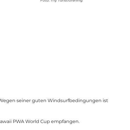
Foto
:
Thy Turistforening
t. Wegen seiner guten Windsurfbedingungen ist
 Hawaii PWA World Cup empfangen.