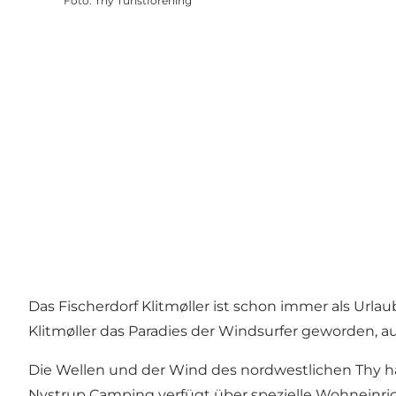
Foto
:
Thy Turistforening
Das Fischerdorf Klitmøller ist schon immer als Url
Klitmøller das Paradies der Windsurfer geworden, a
Die Wellen und der Wind des nordwestlichen Thy 
Nystrup Camping verfügt über spezielle Wohneinric