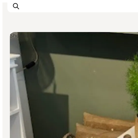
Shopping
Urlaubsorte
Inspiration
Events
Unterkunft
Mach deine Urlaubsplanung