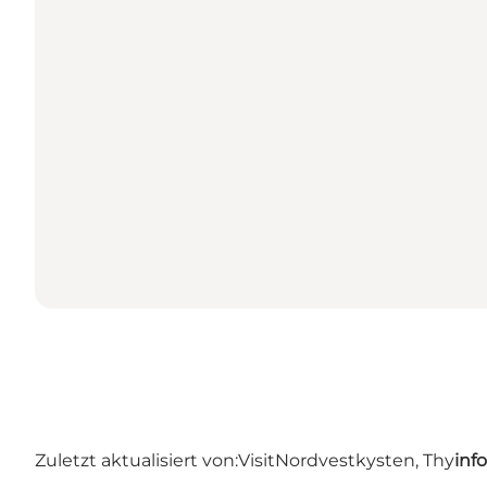
Zuletzt aktualisiert von:
VisitNordvestkysten, Thy
inf