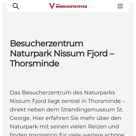
Besucherzentrum
Urlaubsorte
Naturpark Nissum Fjord –
Inspiration
Thorsminde
Events
Unterkunft
Mach deine Urlaubsplanung
Das Besucherzentrum des Naturparks
Nissum Fjord liegt zentral in Thorsminde –
direkt neben dem Strandingsmuseum St.
George. Hier erfahren Sie mehr über den
Naturpark mit seinen vielen Reizen und
finden Inspiration für viele weitere schöne