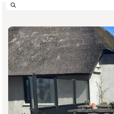
Cafés
Urlaubsorte
Inspiration
Events
Unterkunft
Mach deine Urlaubsplanung