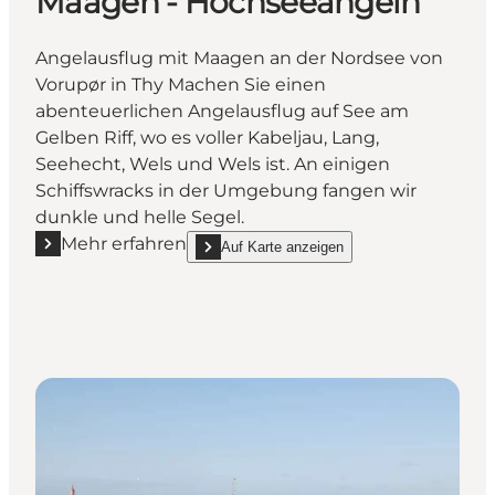
Maagen - Hochseeangeln
Angelausflug mit Maagen an der Nordsee von
Vorupør in Thy Machen Sie einen
abenteuerlichen Angelausflug auf See am
Gelben Riff, wo es voller Kabeljau, Lang,
Seehecht, Wels und Wels ist. An einigen
Schiffswracks in der Umgebung fangen wir
dunkle und helle Segel.
Mehr erfahren
Auf Karte anzeigen
Mehr erfahren "Maagen - Hochseeangeln"
show Maagen - Hochseeangeln on_map