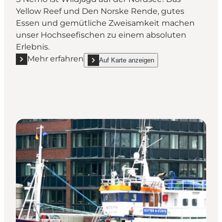
Yellow Reef und Den Norske Rende, gutes
Essen und gemütliche Zweisamkeit machen
unser Hochseefischen zu einem absoluten
Erlebnis.
Mehr erfahren
Auf Karte anzeigen
Mehr erfahren "Ivans Lystfiskeri - M/S Nemo"
show Ivans Lystfiskeri - M/S Nemo on_map