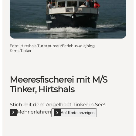
Foto
:
Hirtshals Turistbureau/Feriehusudlejning
©
ms Tinker
Meeresfischerei mit M/S
Tinker, Hirtshals
Stich mit dem Angelboot Tinker in See!
Mehr erfahren
Auf Karte anzeigen
Mehr erfahren "Meeresfischerei mit M/S Tinker, Hirts
show Meeresfischerei mit M/S Tinker, Hirtsha