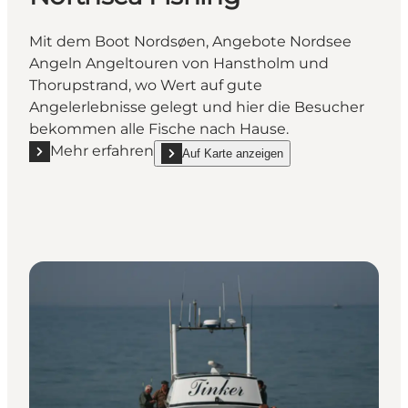
Mit dem Boot Nordsøen, Angebote Nordsee
Angeln Angeltouren von Hanstholm und
Thorupstrand, wo Wert auf gute
Angelerlebnisse gelegt und hier die Besucher
bekommen alle Fische nach Hause.
Mehr erfahren
Auf Karte anzeigen
Mehr erfahren "Northsea Fishing"
show Northsea Fishing on_map