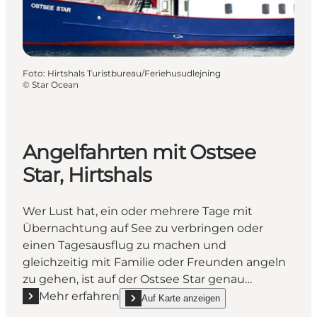
Foto
:
Hirtshals Turistbureau/Feriehusudlejning
©
Star Ocean
Angelfahrten mit Ostsee
Star, Hirtshals
Wer Lust hat, ein oder mehrere Tage mit
Übernachtung auf See zu verbringen oder
einen Tagesausflug zu machen und
gleichzeitig mit Familie oder Freunden angeln
zu gehen, ist auf der Ostsee Star genau…
Mehr erfahren
Auf Karte anzeigen
Mehr erfahren "Angelfahrten mit Ostsee Star, Hirtsha
show Angelfahrten mit Ostsee Star, Hirtshals