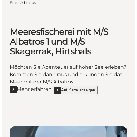
Foto
:
Albatros
Meeresfischerei mit M/S
Albatros 1 und M/S
Skagerrak, Hirtshals
Möchten Sie Abenteuer auf hoher See erleben?
Kommen Sie dann raus und erkunden Sie das
Meer mit der M/S Albatros.
Mehr erfahren
Auf Karte anzeigen
Mehr erfahren "Meeresfischerei mit M/S Albatros 1 u
show Meeresfischerei mit M/S Albatros 1 und