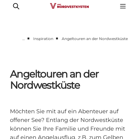
■
■
…
Inspiration
Angeltouren an der Nordwestküste
Urlaubsorte
Inspiration
Events
Angeltouren an der
Unterkunft
Nordwestküste
Mach deine Urlaubsplanung
Möchten Sie mit auf ein Abenteuer auf
offener See? Entlang der Nordwestküste
können Sie Ihre Familie und Freunde mit
auf einen Angelausflug, z.B. zum Gelben