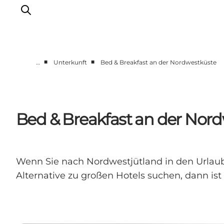
■
■
…
Unterkunft
Bed & Breakfast an der Nordwestküste
Urlaubsorte
Inspiration
Events
Bed & Breakfast an der Nor
Unterkunft
Mach deine Urlaubsplanung
Wenn Sie nach Nordwestjütland in den Urlaub
Alternative zu großen Hotels suchen, dann ist