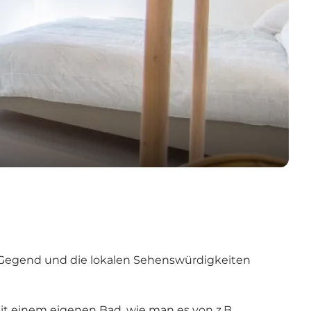
r Gegend und die lokalen
Sehenswürdigkeiten
it einem eigenen Bad, wie man es von z.B.