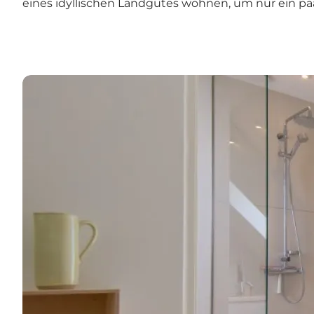
eines idyllischen Landgutes wohnen, um nur ein pa
Finden Sie ein Bed & Breakfast