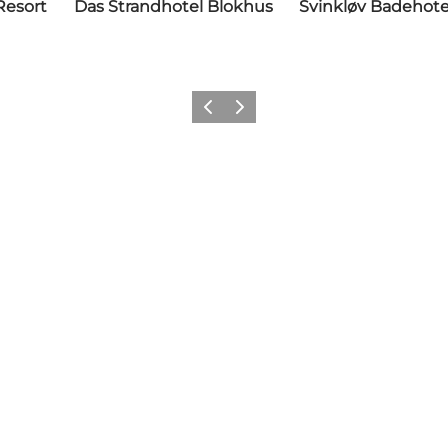
Resort
Das Strandhotel Blokhus
Svinkløv Badehote
Zurück
Weiter
Folgen Sie uns