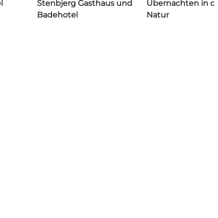
l
Stenbjerg Gasthaus und
Übernachten in d
Badehotel
Natur