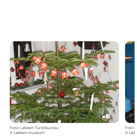
Foto
:
Løkken Turistbureau
Foto
:
©
Løkken museum
©
Løk