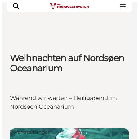
Urlaubsorte
Weihnachten auf Nordsøen
Inspiration
Oceanarium
Events
Unterkunft
Mach deine Urlaubsplanung
Während wir warten – Heiligabend im
Nordsøen Oceanarium
Veranstaltungen