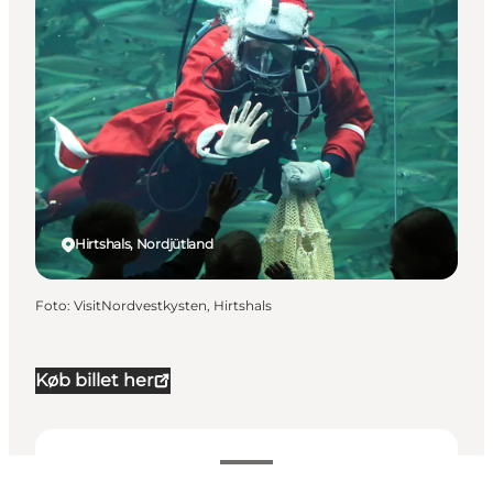
Hirtshals, Nordjütland
Foto
:
VisitNordvestkysten, Hirtshals
Køb billet her
Termine und Uhrzeiten