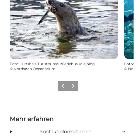
Foto
:
Hirtshals Turistbureau/Feriehusudlejning
Foto
:
©
Nordsøen Oceanarium
©
Nor
Zurück
Weiter
Mehr erfahren
Kontaktinformationen