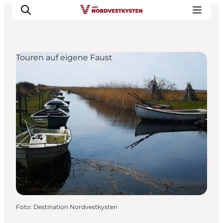
Touren auf eigene Faust
Urlaubsorte
Inspiration
Events
Unterkunft
Mach deine Urlaubsplanung
Foto
:
Destination Nordvestkysten