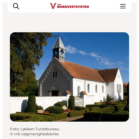
Kirchen und Klöster
Urlaubsorte
Inspiration
Events
Unterkunft
Mach deine Urlaubsplanung
Foto
:
Løkken Turistbureau
©
vrå valgmenighedskirke