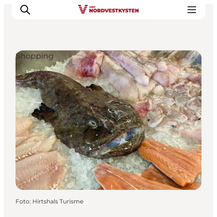
Shopping
Urlaubsorte
Inspiration
Events
Unterkunft
Mach deine Urlaubsplanung
Foto
:
Hirtshals Turisme