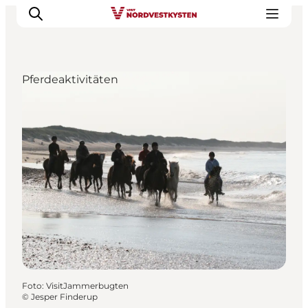
Pferdeaktivitäten
Urlaubsorte
Inspiration
Events
Unterkunft
Mach deine Urlaubsplanung
Foto
:
VisitJammerbugten
©
Jesper Finderup