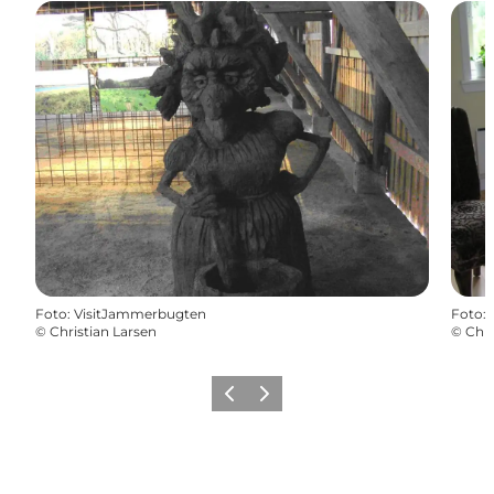
Foto
:
VisitJammerbugten
Foto
:
©
Christian Larsen
©
Chri
Zurück
Weiter