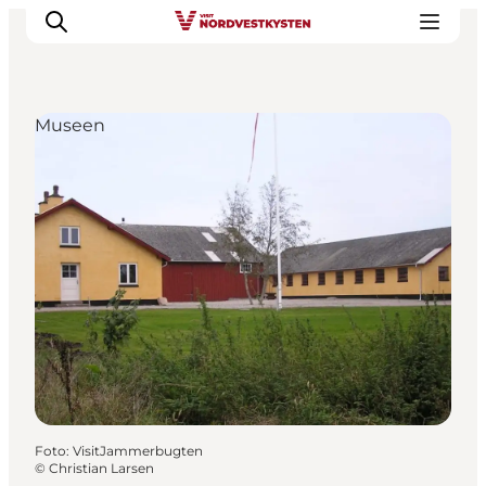
Museen
Urlaubsorte
Inspiration
Events
Unterkunft
Mach deine Urlaubsplanung
Foto
:
VisitJammerbugten
©
Christian Larsen