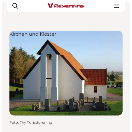
Kirchen und Klöster
Urlaubsorte
Inspiration
Events
Unterkunft
Mach deine Urlaubsplanung
Foto
:
Thy Turistforening