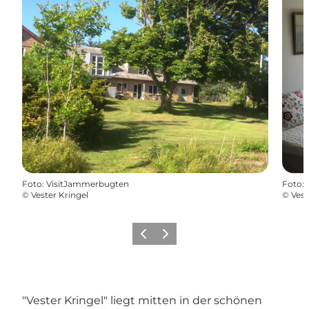
Foto
:
VisitJammerbugten
Foto
:
©
Vester Kringel
©
Vest
Zurück
Weiter
"Vester Kringel" liegt mitten in der schönen