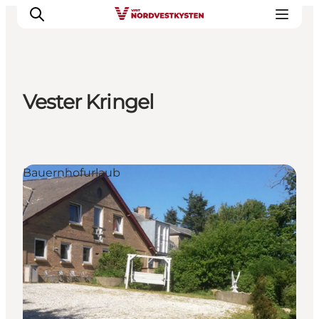
Vester Kringel
Urlaubsorte
Inspiration
Events
Bauernhofurlaub
Unterkunft
Mach deine Urlaubsplanung