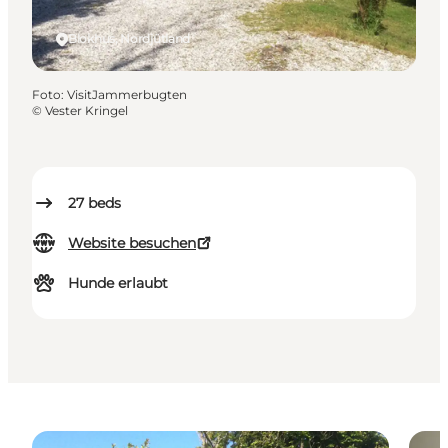
Blokhus, Nordjütland
Foto
:
VisitJammerbugten
©
Vester Kringel
27
beds
Website besuchen
Hunde erlaubt