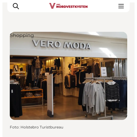
Shopping
Urlaubsorte
Inspiration
Events
Unterkunft
Mach deine Urlaubsplanung
Foto
:
Holstebro Turistbureau