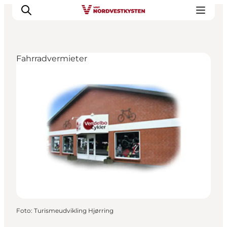
Fahrradvermieter
Urlaubsorte
Inspiration
Events
Unterkunft
Mach deine Urlaubsplanung
Foto
:
Turismeudvikling Hjørring