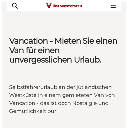
Vancation - Mieten Sie einen
Urlaubsorte
Van für einen
Inspiration
unvergesslichen Urlaub.
Events
Unterkunft
Mach deine Urlaubsplanung
Selbstfahrerurlaub an der jütländischen
Westküste in einem gemieteten Van von
Vancation - das ist doch Nostalgie und
Gemütlichkeit pur!