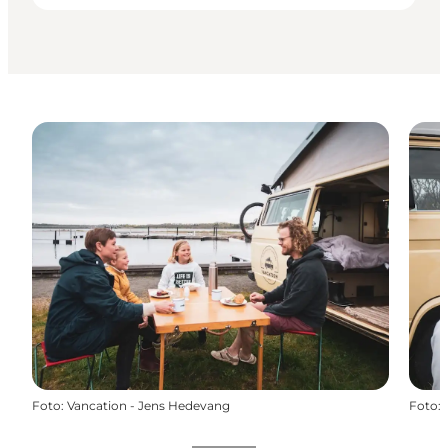
Foto
:
Vancation - Jens Hedevang
Foto
: