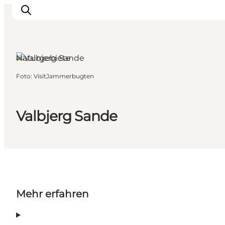
Naturgebiete
Foto
:
VisitJammerbugten
Urlaubsorte
Inspiration
Events
Valbjerg Sande
Unterkunft
Mach deine Urlaubsplanung
Mehr erfahren