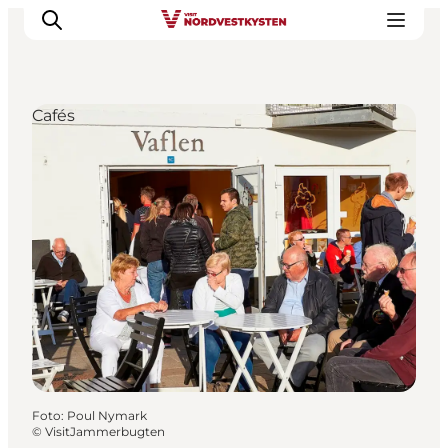
Cafés
Urlaubsorte
Inspiration
Events
Unterkunft
Mach deine Urlaubsplanung
Foto
:
Poul Nymark
©
VisitJammerbugten