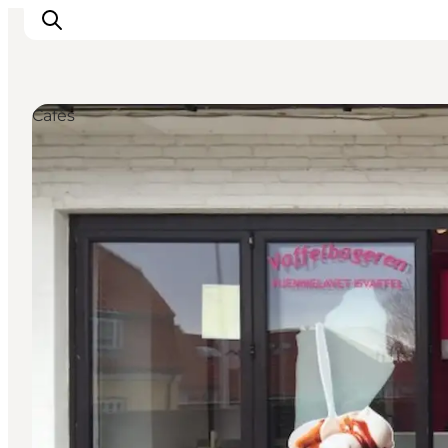
Cafés
Urlaubsorte
Inspiration
Events
Unterkunft
Mach deine Urlaubsplanung