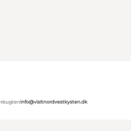
erbugten
info@visitnordvestkysten.dk