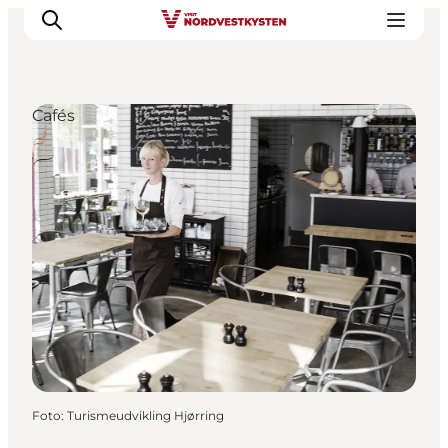
Cafés
Urlaubsorte
Inspiration
Events
Unterkunft
Mach deine Urlaubsplanung
Foto
:
Turismeudvikling Hjørring