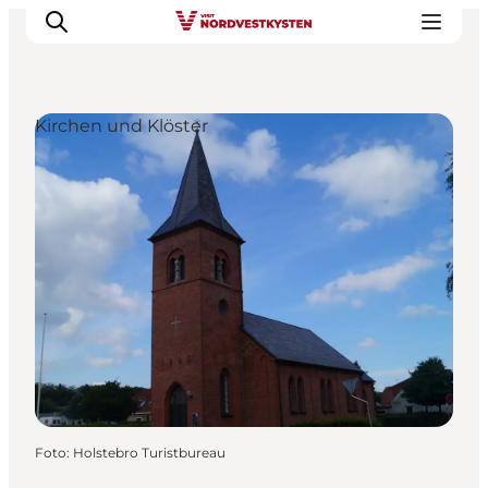
Kirchen und Klöster
Urlaubsorte
Inspiration
Events
Unterkunft
Mach deine Urlaubsplanung
Foto
:
Holstebro Turistbureau