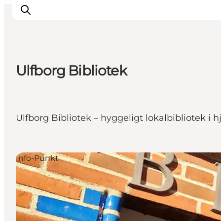
Ulfborg Bibliotek
Urlaubsorte
Inspiration
Events
Ulfborg Bibliotek – hyggeligt lokalbibliotek i h
Unterkunft
Mach deine Urlaubsplanung
Info-Punkt