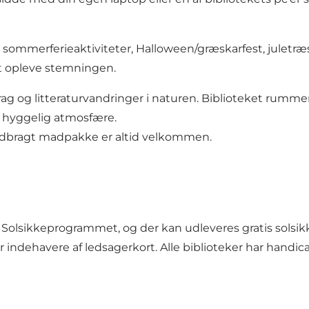
n, fx sommerferieaktiviteter, Halloween/græskarfest, ju
at opleve stemningen.
edrag og litteraturvandringer i naturen. Biblioteket ru
t, hyggelig atmosfære.
medbragt madpakke er altid velkommen.
t Solsikkeprogrammet, og der kan udleveres gratis solsi
 indehavere af ledsagerkort. Alle biblioteker har handica