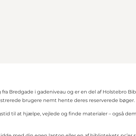
 fra Bredgade i gadeniveau og er en del af Holstebro Bibl
gistrerede brugere nemt hente deres reserverede bøger.
stid til at hjælpe, vejlede og finde materialer – også dem,
sidde med din egen laptop eller en af bibliotekets pc’er