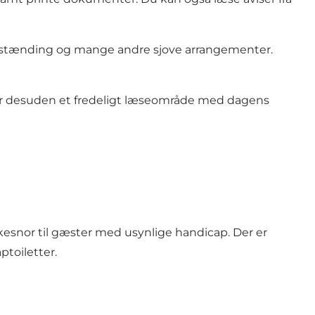
letræstænding og mange andre sjove arrangementer.
mmer desuden et fredeligt læseområde med dagens
kkesnor til gæster med usynlige handicap. Der er
ptoiletter.