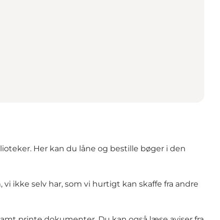
ioteker. Her kan du låne og bestille bøger i den
 vi ikke selv har, som vi hurtigt kan skaffe fra andre
 samt printe dokumenter. Du kan også læse aviser fra