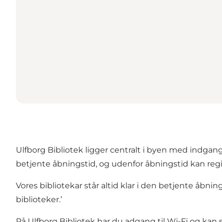
Ulfborg Bibliotek ligger centralt i byen med indgang
betjente åbningstid, og udenfor åbningstid kan re
Vores bibliotekar står altid klar i den betjente åbning
biblioteker.’
På Ulfborg Bibliotek har du adgang til Wi-Fi og kan 