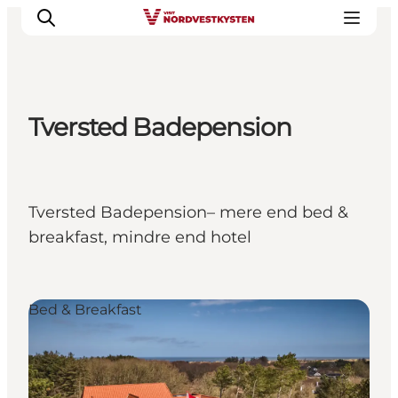
Tversted Badepension
Urlaubsorte
Inspiration
Events
Tversted Badepension– mere end bed &
Unterkunft
breakfast, mindre end hotel
Mach deine Urlaubsplanung
Bed & Breakfast