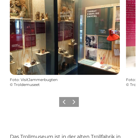
Foto
:
VisitJammerbugten
Foto
:
©
Troldemuseet
©
Tro
Zurück
Weiter
Das Trollmuseum ist in der alten Trollfabrik in