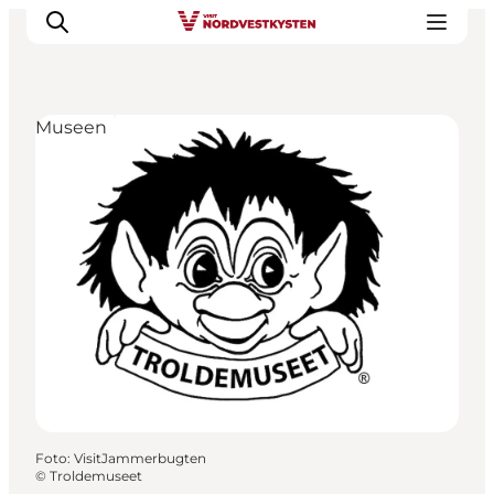
Museen
Urlaubsorte
Inspiration
Events
Unterkunft
Mach deine Urlaubsplanung
Foto
:
VisitJammerbugten
©
Troldemuseet