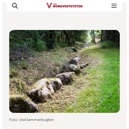
Naturgebiete
Urlaubsorte
Inspiration
Events
Unterkunft
Mach deine Urlaubsplanung
Foto
:
VisitJammerbugten