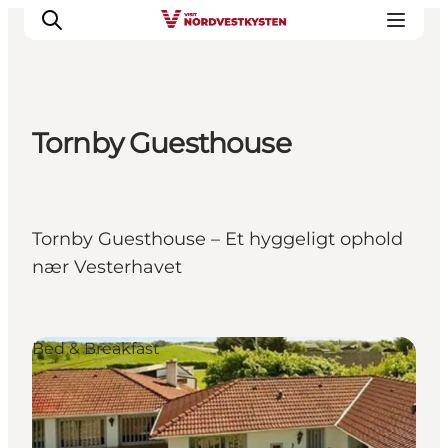
Tornby Guesthouse
Urlaubsorte
Inspiration
Events
Tornby Guesthouse – Et hyggeligt ophold
Unterkunft
nær Vesterhavet
Mach deine Urlaubsplanung
Bed & Breakfast