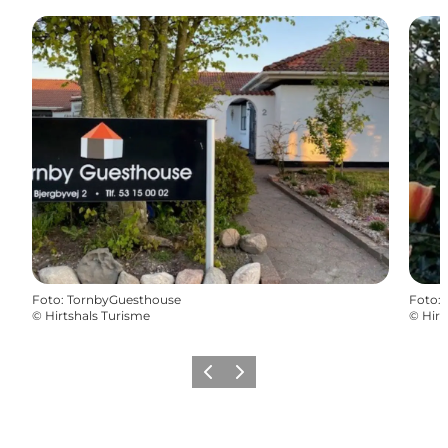
Foto
:
TornbyGuesthouse
Foto
:
©
Hirtshals Turisme
©
Hirt
Zurück
Weiter