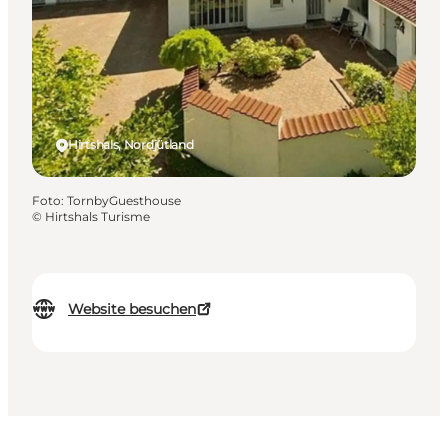
Hirtshals, Nordjütland
Foto
:
TornbyGuesthouse
©
Hirtshals Turisme
Website besuchen