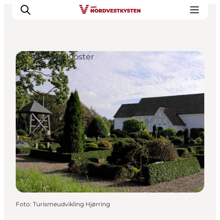
Kirchen und Klöster
Urlaubsorte
Inspiration
Events
Unterkunft
Mach deine Urlaubsplanung
Foto
:
Turismeudvikling Hjørring