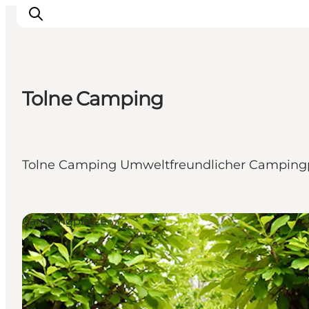
Tolne Camping
Urlaubsorte
Inspiration
Events
Tolne Camping Umweltfreundlicher Campingpl
Unterkunft
Mach deine Urlaubsplanung
Campingplätze