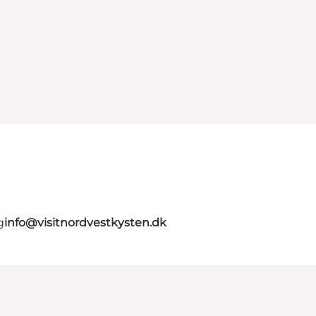
g
info@visitnordvestkysten.dk