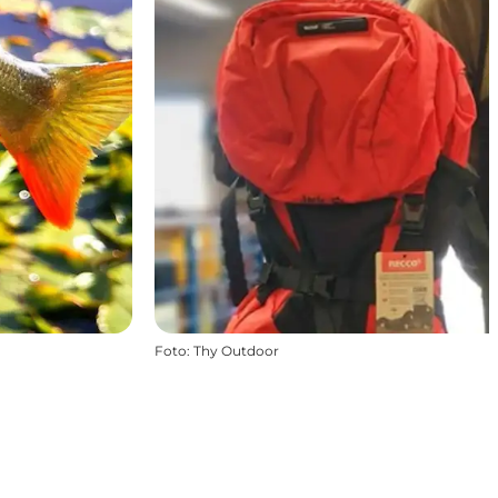
Foto
:
Thy Outdoor