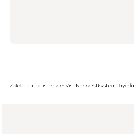
Zuletzt aktualisiert von:
VisitNordvestkysten, Thy
inf