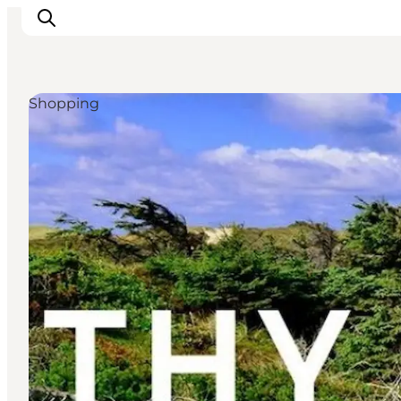
Shopping
Urlaubsorte
Inspiration
Events
Unterkunft
Mach deine Urlaubsplanung