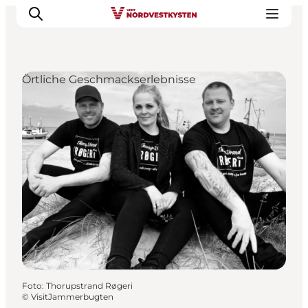
Örtliche Geschmackserlebnisse
Urlaubsorte
Inspiration
Events
Unterkunft
Mach deine Urlaubsplanung
Foto
:
Thorupstrand Røgeri
©
VisitJammerbugten