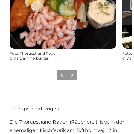
Foto
:
Thorupstrand Røgeri
Foto
:
©
VisitJammerbugten
©
Vis
Zurück
Weiter
Thorupstrand Røgeri
Die Thorupstrand Røgeri (Räucherei) liegt in der
ehemaligen Fischfabrik am Toftholmvej 43 in