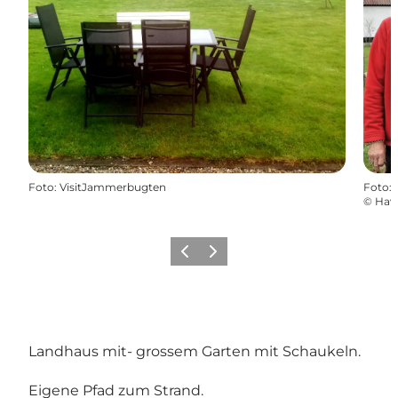
Foto
:
VisitJammerbugten
Foto
:
©
Hav
Zurück
Weiter
Landhaus mit- grossem Garten mit Schaukeln.
Eigene Pfad zum Strand.