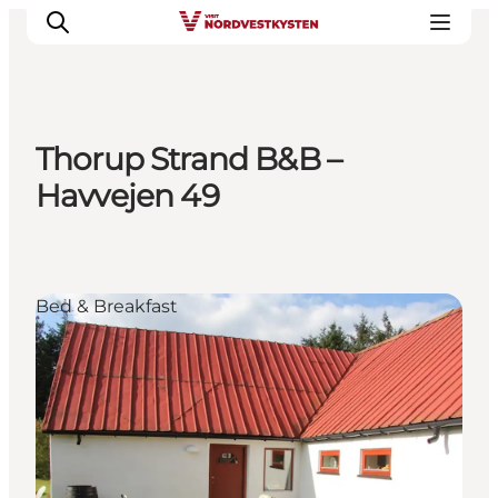
Thorup Strand B&B –
Urlaubsorte
Havvejen 49
Inspiration
Events
Unterkunft
Bed & Breakfast
Mach deine Urlaubsplanung